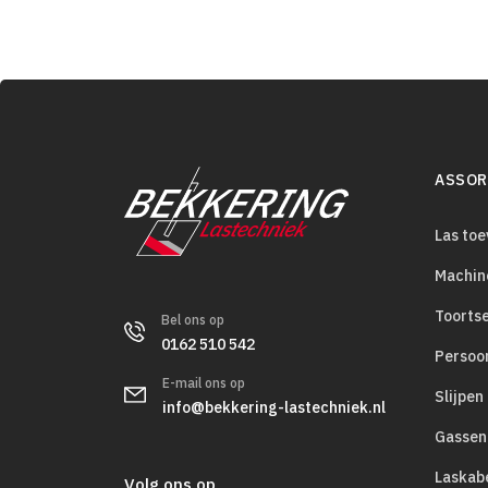
ASSOR
Las to
Machin
Toorts
Bel ons op
0162 510 542
Persoo
E-mail ons op
Slijpen
info@bekkering-lastechniek.nl
Gassen
Laskab
Volg ons op