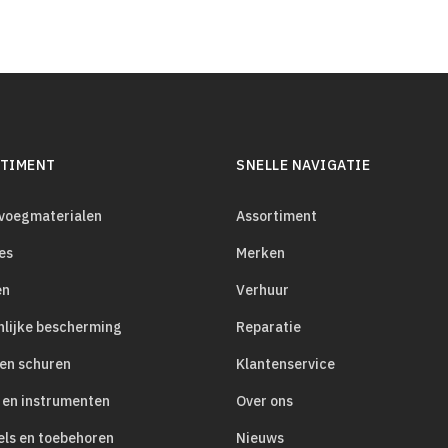
TIMENT
SNELLE NAVIGATIE
evoegmaterialen
Assortiment
es
Merken
en
Verhuur
nlijke bescherming
Reparatie
 en schuren
Klantenservice
 en instrumenten
Over ons
els en toebehoren
Nieuws