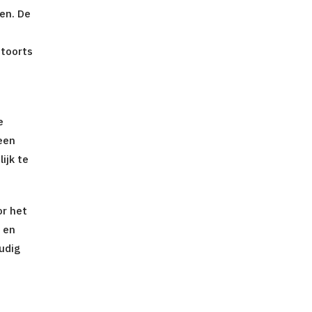
en. De
toorts
n
e
een
ijk te
or het
 en
udig