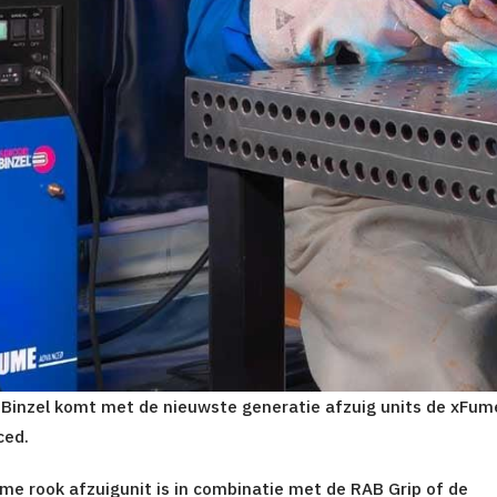
 Binzel komt met de nieuwste generatie afzuig units de xFum
ced.
me rook afzuigunit is in combinatie met de RAB Grip of de