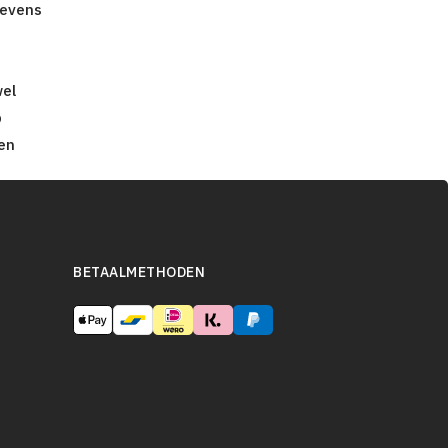
gevens
wel
p
en
BETAALMETHODEN