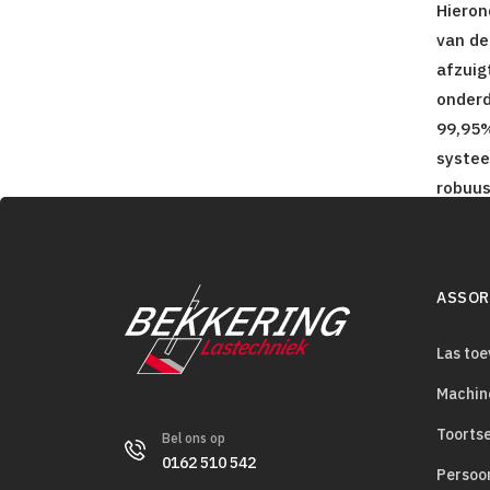
Hieron
van de
afzuig
onderd
99,95%
systee
robuus
ASSOR
Las to
Machin
Toorts
Bel ons op
0162 510 542
Persoo