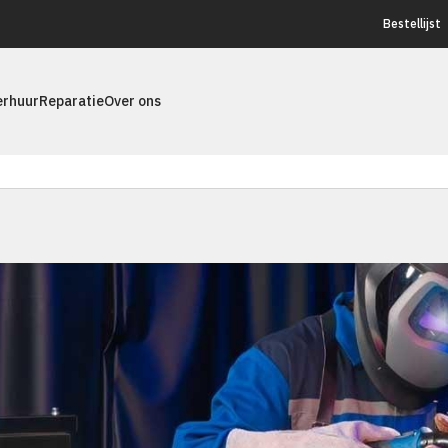
Bestellijst
erhuur
Reparatie
Over ons
3 mei 2022
me advanced