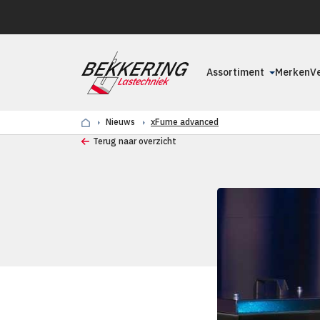
Assortiment
Merken
V
Nieuws
xFume advanced
Terug naar overzicht
NIEUWS
xFu