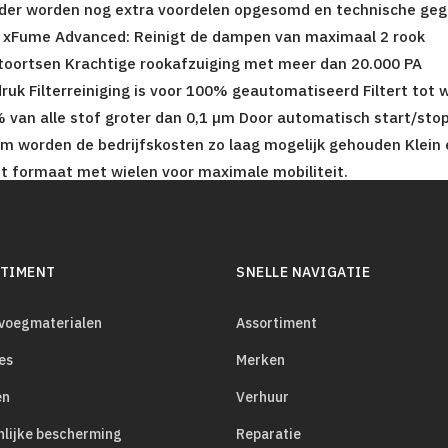
der worden nog extra voordelen opgesomd en technische ge
 xFume Advanced: Reinigt de dampen van maximaal 2 rook
toortsen Krachtige rookafzuiging met meer dan 20.000 PA
ruk Filterreiniging is voor 100% geautomatiseerd Filtert tot 
 van alle stof groter dan 0,1 µm Door automatisch start/sto
m worden de bedrijfskosten zo laag mogelijk gehouden Klein 
t formaat met wielen voor maximale mobiliteit.
TIMENT
SNELLE NAVIGATIE
evoegmaterialen
Assortiment
es
Merken
en
Verhuur
nlijke bescherming
Reparatie