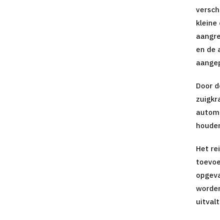
versch
kleine
aangre
en de 
aangep
Door d
zuigkr
automa
houde
Het re
toevoe
opgeva
worden
uitval