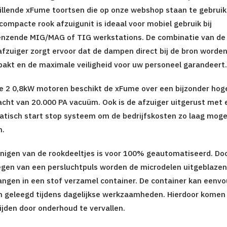
illende xFume toortsen die op onze webshop staan te gebruik
 compacte rook afzuigunit is ideaal voor mobiel gebruik bij
nzende MIG/MAG of TIG werkstations. De combinatie van de 
afzuiger zorgt ervoor dat de dampen direct bij de bron worde
akt en de maximale veiligheid voor uw personeel garandeert.
e 2 0,8kW motoren beschikt de xFume over een bijzonder hog
acht van 20.000 PA vacuüm. Ook is de afzuiger uitgerust met 
tisch start stop systeem om de bedrijfskosten zo laag mogel
n.
inigen van de rookdeeltjes is voor 100% geautomatiseerd. Do
gen van een persluchtpuls worden de microdelen uitgeblazen
ngen in een stof verzamel container. De container kan eenvo
 geleegd tijdens dagelijkse werkzaamheden. Hierdoor komen
tijden door onderhoud te vervallen.