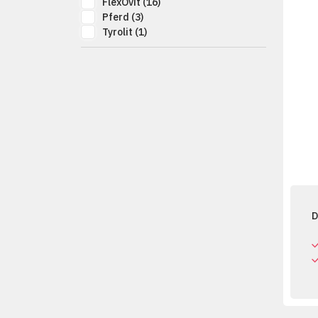
FlexOvit
(16)
Pferd
(3)
Tyrolit
(1)
D