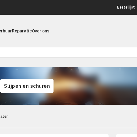
Bestellijst
erhuur
Reparatie
Over ons
Slijpen en schuren
taten