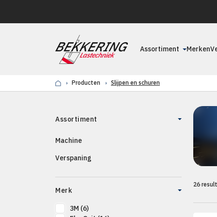
Assortiment
Merken
V
Producten
Slijpen en schuren
Assortiment
Machine
Verspaning
26 resul
Merk
3M
(6)