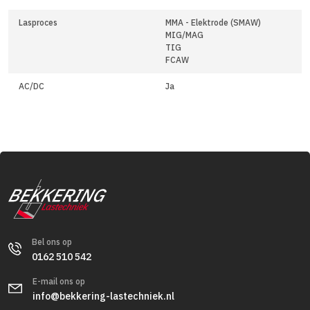
Lasproces
MMA - Elektrode (SMAW)
MIG/MAG
TIG
FCAW
AC/DC
Ja
Bel ons op
0162 510 542
E-mail ons op
info@bekkering-lastechniek.nl