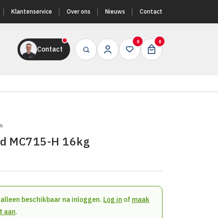
Klantenservice
Over ons
Nieuws
Contact
0
0
Contact
1N
ld MC715-H 16kg
n alleen beschikbaar na inloggen.
Log in
of
maak
t aan
.