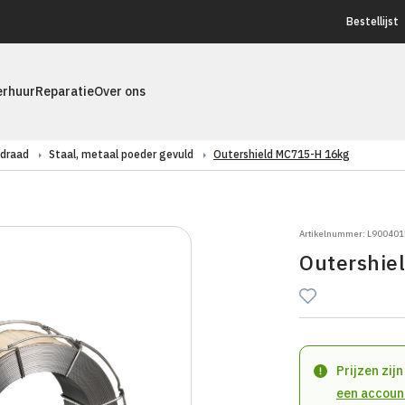
Bestellijst
erhuur
Reparatie
Over ons
sdraad
Staal, metaal poeder gevuld
Outershield MC715-H 16kg
Artikelnummer: L90040
Outershie
Prijzen zij
een accoun