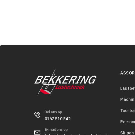
ASSOR
Las to
Machin
Toorts
Bel ons op
0162 510 542
Persoo
E-mail ons op
Slijpen