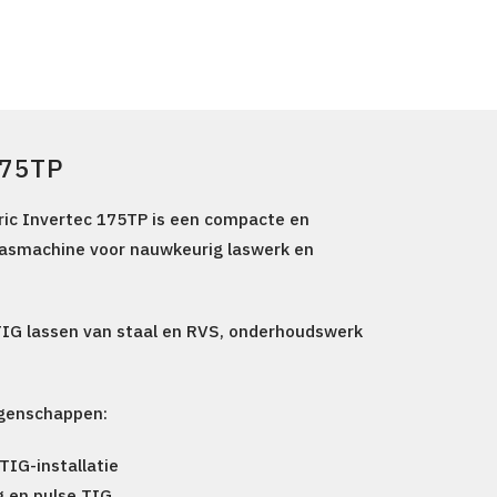
175TP
tric Invertec 175TP is een compacte en
lasmachine
voor nauwkeurig laswerk en
IG lassen van staal en RVS, onderhoudswerk
igenschappen:
TIG-installatie
g en
pulse TIG