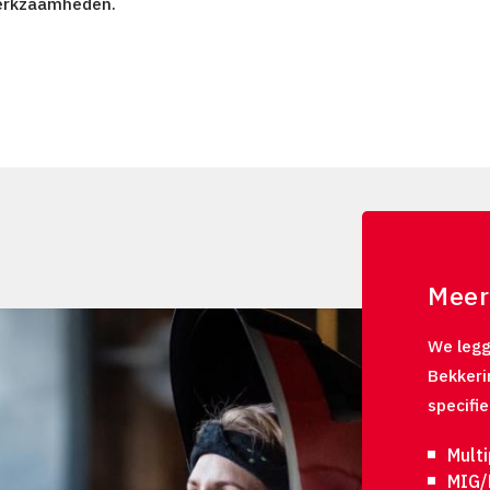
erkzaamheden.
Meer
We legg
Bekkeri
specifi
Mult
MIG/