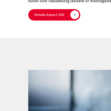
huren
voor nauwkeurig laswerk of montagew
Details Aspect 200