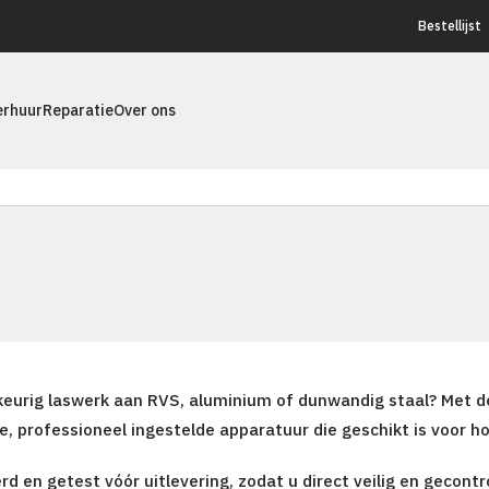
Bestellijst
erhuur
Reparatie
Over ons
keurig laswerk aan RVS, aluminium of dunwandig staal? Met de
le, professioneel ingestelde apparatuur die geschikt is voor 
 en getest vóór uitlevering, zodat u direct veilig en gecontr