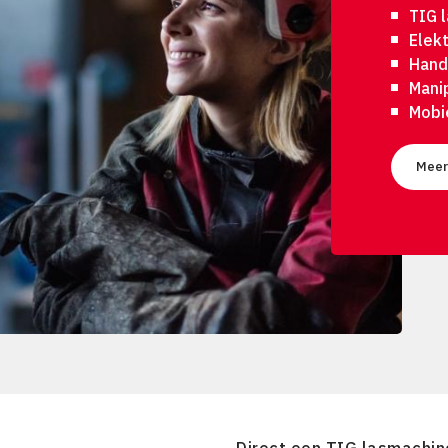
TIG 
Elek
Hand
Mani
Mobi
Meer
Direct een TIG lasmachin