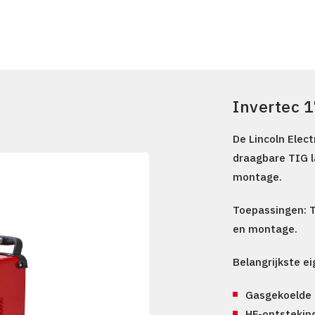
Invertec 
De Lincoln Elec
draagbare
TIG 
montage.
Toepassingen:
T
en montage.
Belangrijkste e
Gasgekoelde 
HF-ontstekin