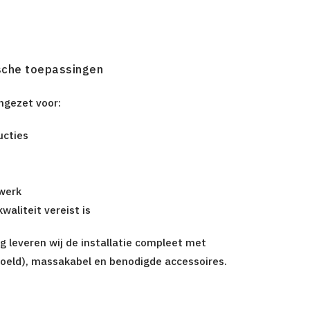
ische toepassingen
ngezet voor:
ucties
werk
waliteit vereist is
g leveren wij de installatie compleet met
koeld), massakabel en benodigde accessoires.