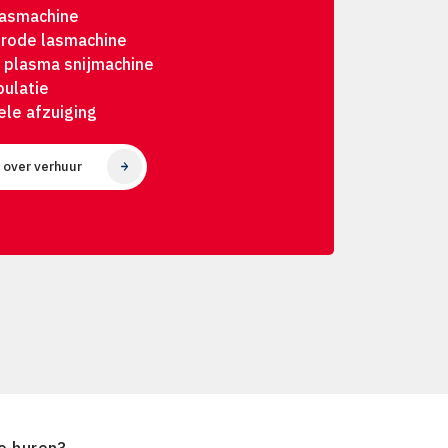
lasmachine
trode lasmachine
 plasma snijmachine
pulatie
ele afzuiging
 over verhuur
e huren?