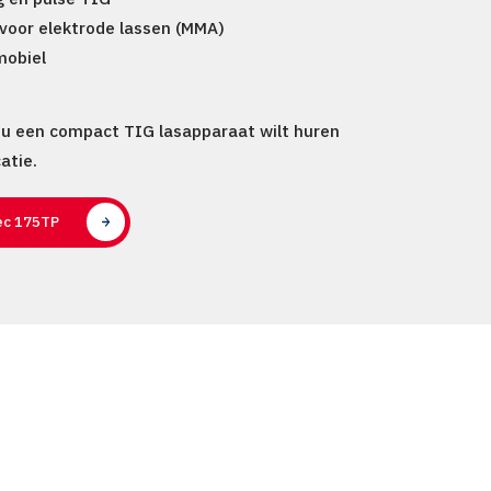
 voor
elektrode lassen (MMA)
mobiel
 u een
compact TIG lasapparaat wilt huren
catie
.
tec 175TP