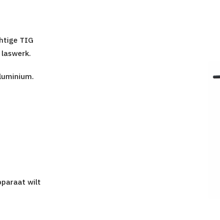
htige
TIG
 laswerk.
aluminium.
pparaat wilt