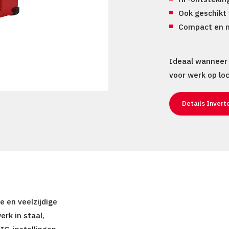
Ook geschikt
Compact en 
Ideaal wanneer
voor werk op lo
Details Inver
e en veelzijdige
rk in staal,
IG-instellingen