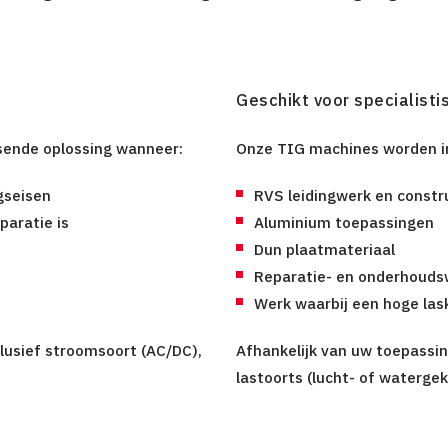
Geschikt voor specialist
sende oplossing wanneer:
Onze TIG machines worden i
gseisen
RVS leidingwerk en constr
paratie is
Aluminium toepassingen
Dun plaatmateriaal
t
Reparatie- en onderhouds
Werk waarbij een hoge lask
nclusief stroomsoort (AC/DC),
Afhankelijk van uw toepassin
lastoorts (lucht- of waterge