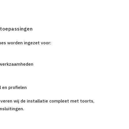
ijtoepassingen
es worden ingezet voor:
swerkzaamheden
 en profielen
everen wij de installatie compleet met toorts,
sluitingen.