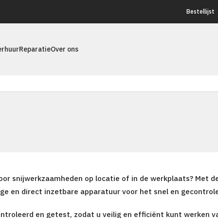
Bestellijst
erhuur
Reparatie
Over ons
n
voor snijwerkzaamheden op locatie of in de werkplaats? Met d
ge en direct inzetbare apparatuur voor het snel en gecontrol
roleerd en getest, zodat u veilig en efficiënt kunt werken 