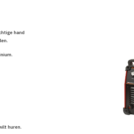
achtige
hand
len.
inium.
wilt huren
.