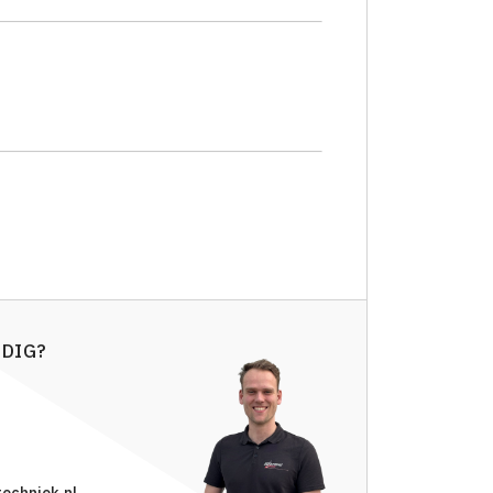
ODIG?
echniek.nl