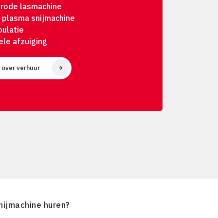
trode lasmachine
 plasma snijmachine
pulatie
ele afzuiging
 over verhuur
nijmachine huren?