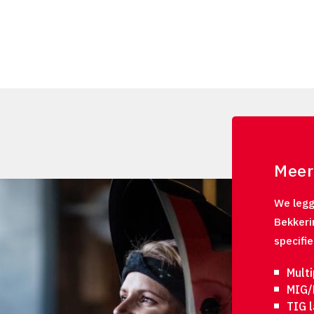
Meer
We legg
Bekkeri
specifi
Mult
MIG/
TIG 