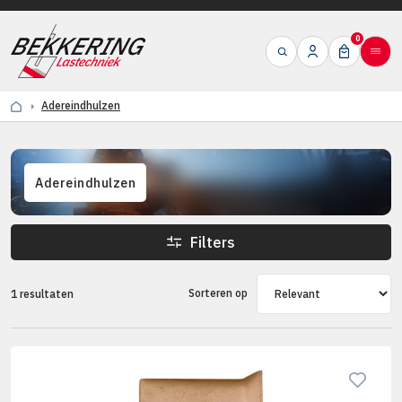
0
Adereindhulzen
Adereindhulzen
Filters
Sorteren op
1 resultaten