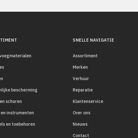
TIMENT
SNELLE NAVIGATIE
evoegmaterialen
Assortiment
es
Merken
en
Verhuur
nlijke bescherming
Reparatie
 en schuren
Klantenservice
 en instrumenten
Over ons
els en toebehoren
Nieuws
Contact