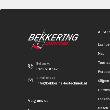
ASSOR
Las to
Machin
Toorts
Bel ons op
0162 510 542
Persoo
E-mail ons op
Slijpen
info@bekkering-lastechniek.nl
Gassen
Laskab
Volg ons op
Meten