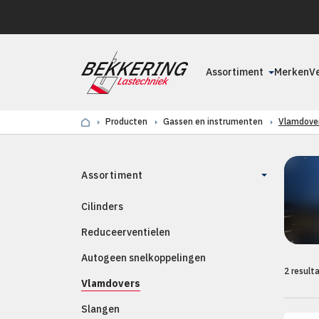
Assortiment
Merken
V
Producten
Gassen en instrumenten
Vlamdove
Assortiment
Cilinders
Reduceerventielen
Autogeen snelkoppelingen
2 result
Vlamdovers
Slangen