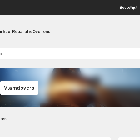
Bestellijst
erhuur
Reparatie
Over ons
rs
Vlamdovers
aten