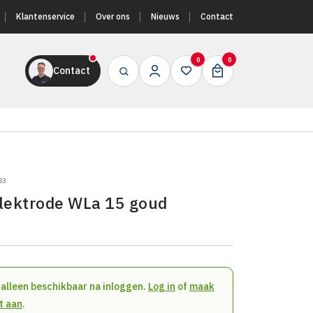
Klantenservice
Over ons
Nieuws
Contact
0
0
Contact
83
lektrode WLa 15 goud
n alleen beschikbaar na inloggen.
Log in
of
maak
t aan
.