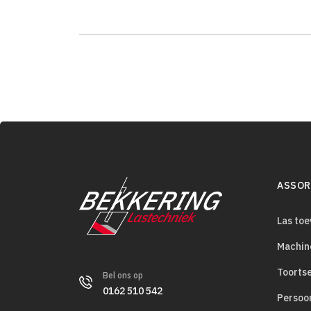
ASSOR
Las to
Machin
Toorts
Bel ons op
0162 510 542
Persoo