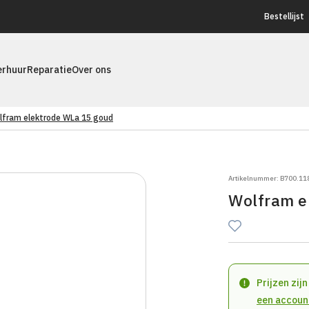
Bestellijst
erhuur
Reparatie
Over ons
lfram elektrode WLa 15 goud
Artikelnummer: B700.11
Wolfram e
Prijzen zij
een accoun