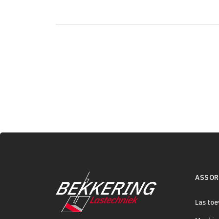
ASSOR
Las to