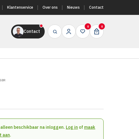
Klantenservice
Over ons
Nieuws
Contact
0
0
Contact
15BR
n alleen beschikbaar na inloggen.
Log in
of
maak
t aan
.