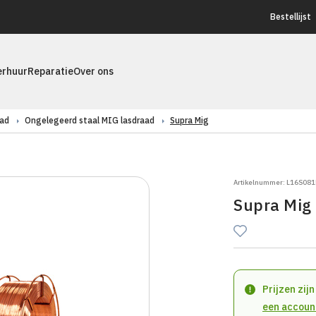
Bestellijst
erhuur
Reparatie
Over ons
ad
Ongelegeerd staal MIG lasdraad
Supra Mig
Artikelnummer: L16S08
Supra Mig
Prijzen zij
een accoun