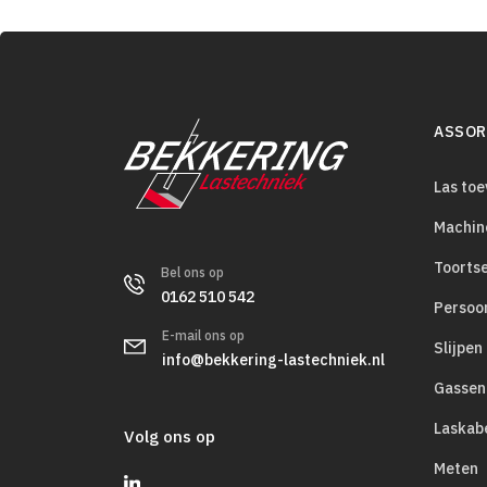
ASSOR
Las to
Machin
Toorts
Bel ons op
0162 510 542
Persoo
E-mail ons op
Slijpen
info@bekkering-lastechniek.nl
Gassen
Laskab
Volg ons op
Meten