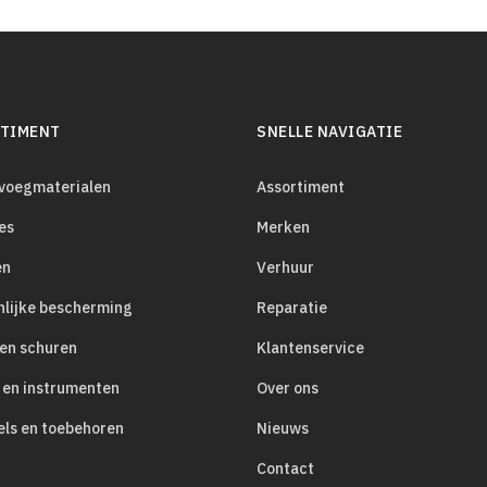
TIMENT
SNELLE NAVIGATIE
evoegmaterialen
Assortiment
es
Merken
en
Verhuur
nlijke bescherming
Reparatie
 en schuren
Klantenservice
 en instrumenten
Over ons
els en toebehoren
Nieuws
Contact