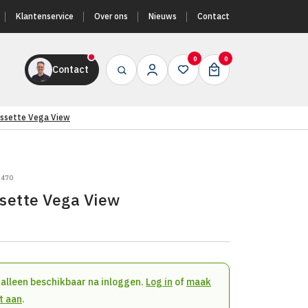
Klantenservice
Over ons
Nieuws
Contact
0
0
Contact
assette Vega View
2470
sette Vega View
n alleen beschikbaar na inloggen.
Log in
of
maak
t aan
.