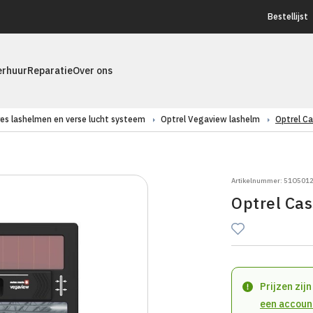
Bestellijst
erhuur
Reparatie
Over ons
res lashelmen en verse lucht systeem
Optrel Vegaview lashelm
Optrel C
Artikelnummer: 51O501
Optrel Cas
Prijzen zij
een accoun