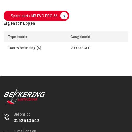
Spare parts MB EVO PRO 36
Eigenschappen
Type toorts
Gasgekoeld
Toorts belasting (A)
200 tot 300
Bel ons op
0162 510 542
E-mail ons op