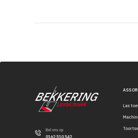
ASSOR
Las to
Machin
Toorts
Bel ons op
0162 510 542