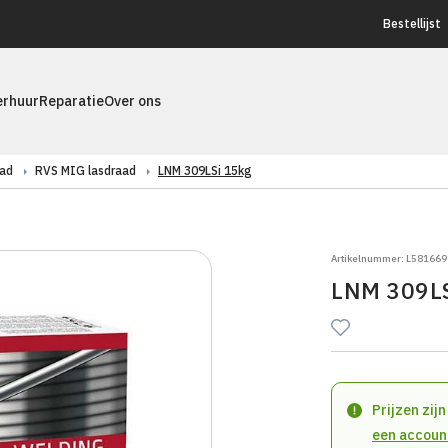
Bestellijst
erhuur
Reparatie
Over ons
ad
RVS MIG lasdraad
LNM 309LSi 15kg
Artikelnummer: L581669
LNM 309LS
Prijzen zij
een accoun