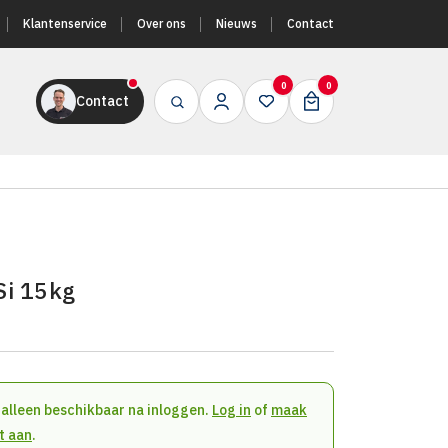
Klantenservice
Over ons
Nieuws
Contact
0
0
Contact
i 15kg
n alleen beschikbaar na inloggen.
Log in
of
maak
t aan
.