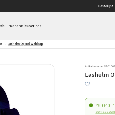
Bestellijst
erhuur
Reparatie
Over ons
en
Lashelm Optrel Weldcap
Artikelnummer: 51O100
Lashelm O
Prijzen zij
een accoun