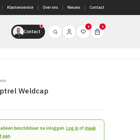
Klantenservice
Over ons
Nieuws
Contact
0
0
Contact
8000
ptrel Weldcap
n alleen beschikbaar na inloggen.
Log in
of
maak
t aan
.