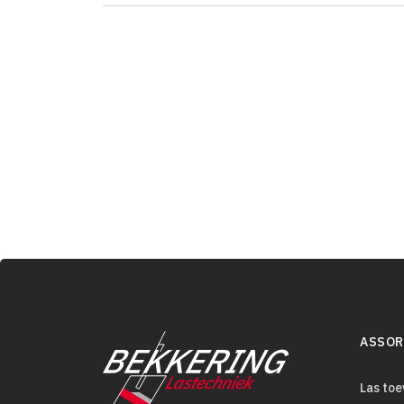
ASSOR
Las to