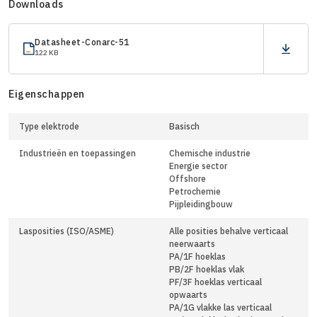
Downloads
Datasheet-Conarc-51
122 KB
Eigenschappen
Type elektrode
Basisch
Industrieën en toepassingen
Chemische industrie
Energie sector
Offshore
Petrochemie
Pijpleidingbouw
Lasposities (ISO/ASME)
Alle posities behalve verticaal
neerwaarts
PA/1F hoeklas
PB/2F hoeklas vlak
PF/3F hoeklas verticaal
opwaarts
PA/1G vlakke las verticaal