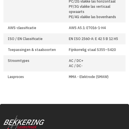
PC/2G vlakke las horizontaal
PF/3G vlakke las verticaal
opwaarts
PE/4G vlakke las bovenhands
AWS-classificatie
AWS A5.1: E7016-1-H4
ISO / EN Classificatie
EN ISO 2560-A: E 42 5 B 12 H5
Toepassingen & staalsoorten
Fijnkorrelig staal S355–S420
Stroomtypes
AC / DC+
AC / DC-
Lasproces
MMA - Elektrode (SMAW)