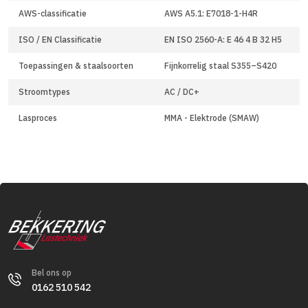
AWS-classificatie
AWS A5.1: E7018-1-H4R
ISO / EN Classificatie
EN ISO 2560-A: E 46 4 B 32 H5
Toepassingen & staalsoorten
Fijnkorrelig staal S355–S420
Stroomtypes
AC / DC+
Lasproces
MMA - Elektrode (SMAW)
Bel ons op
0162 510 542