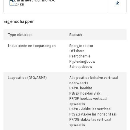
Datasheet-Conarc-49C
124 KB
Eigenschappen
Type elektrode
Basisch
Industrieën en toepassingen
Energie sector
Offshore
Petrochemie
Pijpleidingbouw
Scheepsbouw
Lasposities (ISO/ASME)
Alle posities behalve verticaal
neerwaarts
PA/1F hoeklas
PB/2F hoeklas vlak
PF/3F hoeklas verticaal
opwaarts
PA/1G vlakke las verticaal
PC/2G vlakke las horizontaal
PF/3G vlakke las verticaal
opwaarts