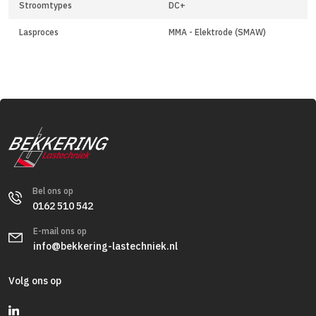
Stroomtypes
DC+
Lasproces
MMA - Elektrode (SMAW)
Bel ons op
0162 510 542
E-mail ons op
info@bekkering-lastechniek.nl
Volg ons op