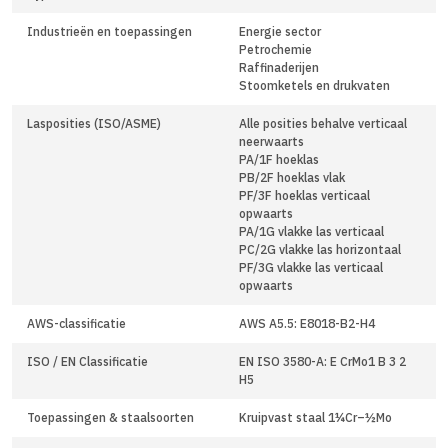
Industrieën en toepassingen
Energie sector
Petrochemie
Raffinaderijen
Stoomketels en drukvaten
Lasposities (ISO/ASME)
Alle posities behalve verticaal
neerwaarts
PA/1F hoeklas
PB/2F hoeklas vlak
PF/3F hoeklas verticaal
opwaarts
PA/1G vlakke las verticaal
PC/2G vlakke las horizontaal
PF/3G vlakke las verticaal
opwaarts
AWS-classificatie
AWS A5.5: E8018-B2-H4
ISO / EN Classificatie
EN ISO 3580-A: E CrMo1 B 3 2
H5
Toepassingen & staalsoorten
Kruipvast staal 1¼Cr–½Mo