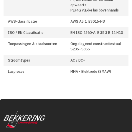
opwaarts
PE/4G vlakke las bovenhands
AWS-classificatie
AWS A5.1: E7016-H8
ISO / EN Classificatie
EN ISO 2560-A: E 38 3 B 12 H10
Toepassingen & staalsoorten
Ongelegeerd constructiestaal
S235–S355
Stroomtypes
AC / DC+
Lasproces
MMA - Elektrode (SMAW)