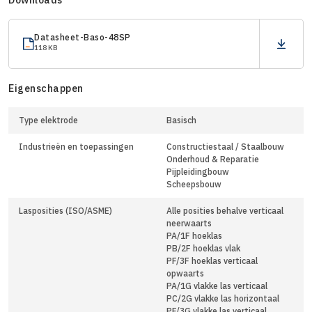
Datasheet-Baso-48SP
118 KB
Eigenschappen
Type elektrode
Basisch
Industrieën en toepassingen
Constructiestaal / Staalbouw
Onderhoud & Reparatie
Pijpleidingbouw
Scheepsbouw
Lasposities (ISO/ASME)
Alle posities behalve verticaal
neerwaarts
PA/1F hoeklas
PB/2F hoeklas vlak
PF/3F hoeklas verticaal
opwaarts
PA/1G vlakke las verticaal
PC/2G vlakke las horizontaal
PF/3G vlakke las verticaal