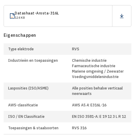
Datashaat-Arosta-316L
124 KB
Eigenschappen
Type elektrode
RVS
Industrieën en toepassingen
Chemische industrie
Farmaceutische industrie
Mariene omgeving / Zeewater
Voedingsmiddelenindustrie
Lasposities (ISO/ASME)
Alle posities behalve verticaal
neerwaarts
AWS-classificatie
AWS A5.4: E316L-16
ISO / EN Classificatie
EN ISO 3581-A: E 19 12 3 L R 12
Toepassingen & staalsoorten
RVS 316