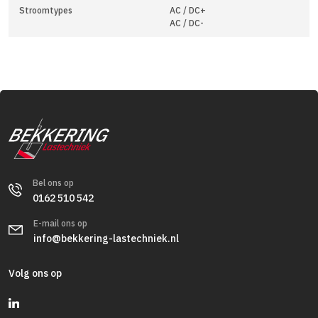
Stroomtypes
AC / DC+
AC / DC-
Bel ons op
0162 510 542
E-mail ons op
info@bekkering-lastechniek.nl
Volg ons op