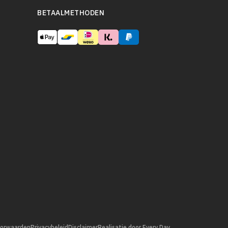
BETAALMETHODEN
orwaarden
Privacybeleid
Disclaimer
Realisatie door Every Day