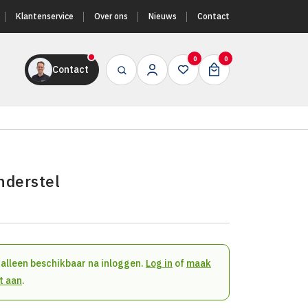
Klantenservice
Over ons
Nieuws
Contact
0
0
Contact
nderstel
n alleen beschikbaar na inloggen.
Log in
of
maak
t aan
.