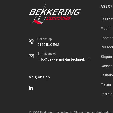
ASSOR
Las to
Machin
Toorts
Bel ons op
0162 510 542
Persoo
E-mail ons op
Slijpen
info@bekkering-lastechniek.nl
Gassen
Laskab
Volg ons op
Meten
Lasrein
© 2026 Bekkering Lastechniek. Alle rechten voorbehouden