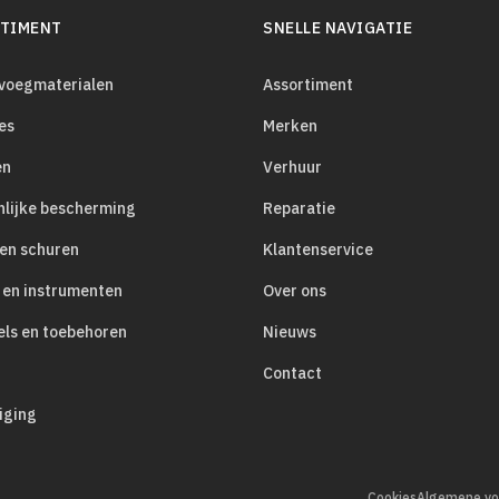
TIMENT
SNELLE NAVIGATIE
evoegmaterialen
Assortiment
es
Merken
en
Verhuur
nlijke bescherming
Reparatie
 en schuren
Klantenservice
 en instrumenten
Over ons
els en toebehoren
Nieuws
Contact
iging
Cookies
Algemene vo