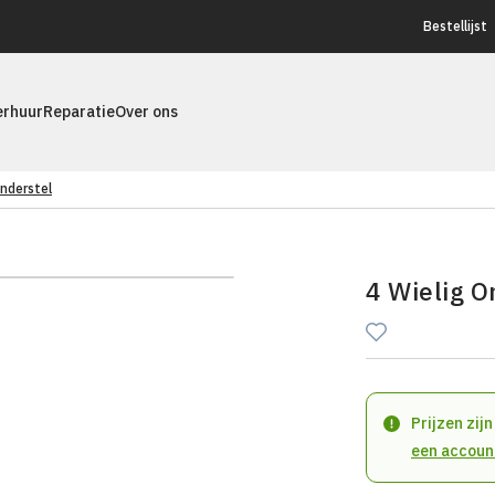
Bestellijst
erhuur
Reparatie
Over ons
Onderstel
4 Wielig O
Prijzen zij
een accoun